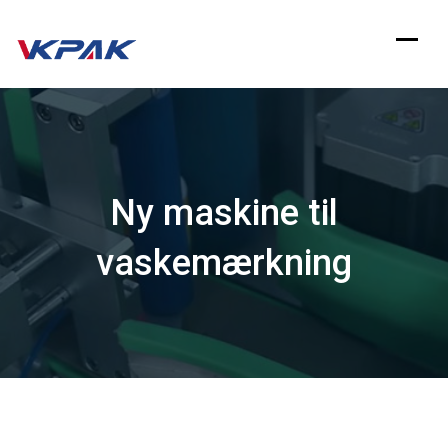
Spring
til
indhold
Ny maskine til
vaskemærkning