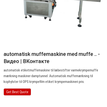
automatisk muffemaskine med muffe .. -
Видео | ВКонтакте
automatisk etiketmuffemaskine til læbestifter varmekrympemuffe
mærkning maskiner damptunnel. Automatisk muffemærkning til
kophylster til OPS krympefilm etiket krympemaskineri pris.
Get Best Quote