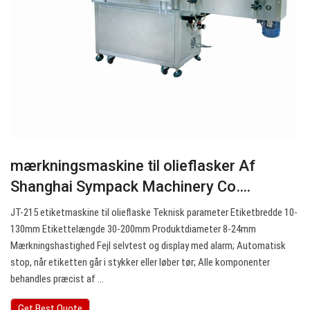
mærkningsmaskine til olieflasker Af
Shanghai Sympack Machinery Co….
JT-215 etiketmaskine til olieflaske Teknisk parameter Etiketbredde 10-
130mm Etikettelængde 30-200mm Produktdiameter 8-24mm
Mærkningshastighed Fejl selvtest og display med alarm; Automatisk
stop, når etiketten går i stykker eller løber tør; Alle komponenter
behandles præcist af ...
Get Best Quote