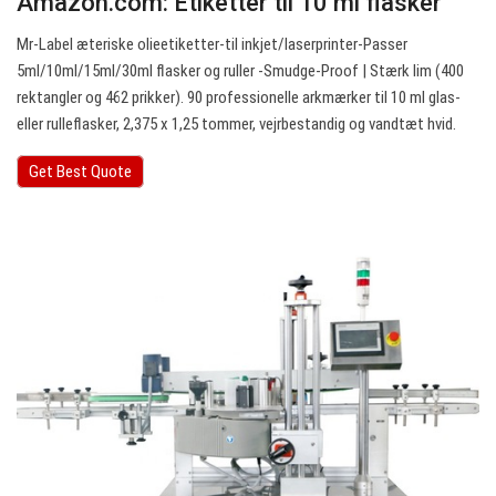
Amazon.com: Etiketter til 10 ml flasker
Mr-Label æteriske olieetiketter-til inkjet/laserprinter-Passer
5ml/10ml/15ml/30ml flasker og ruller -Smudge-Proof | Stærk lim (400
rektangler og 462 prikker). 90 professionelle arkmærker til 10 ml glas-
eller rulleflasker, 2,375 x 1,25 tommer, vejrbestandig og vandtæt hvid.
Get Best Quote