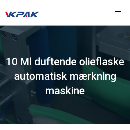
Spring
til
indhold
10 Ml duftende olieflaske
automatisk mærkning
maskine